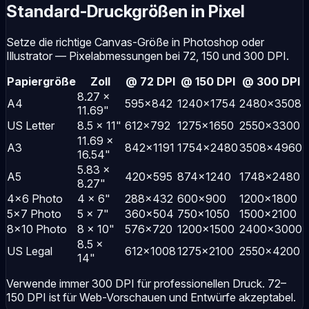
Standard-Druckgrößen in Pixel
Setze die richtige Canvas-Größe in Photoshop oder
Illustrator — Pixelabmessungen bei 72, 150 und 300 DPI.
Papiergröße
Zoll
@ 72 DPI
@ 150 DPI
@ 300 DPI
8.27 ×
A4
595×842
1240×1754
2480×3508
11.69"
US Letter
8.5 × 11"
612×792
1275×1650
2550×3300
11.69 ×
A3
842×1191
1754×2480
3508×4960
16.54"
5.83 ×
A5
420×595
874×1240
1748×2480
8.27"
4×6 Photo
4 × 6"
288×432
600×900
1200×1800
5×7 Photo
5 × 7"
360×504
750×1050
1500×2100
8×10 Photo
8 × 10"
576×720
1200×1500
2400×3000
8.5 ×
US Legal
612×1008
1275×2100
2550×4200
14"
Verwende immer 300 DPI für professionellen Druck. 72–
150 DPI ist für Web-Vorschauen und Entwürfe akzeptabel.