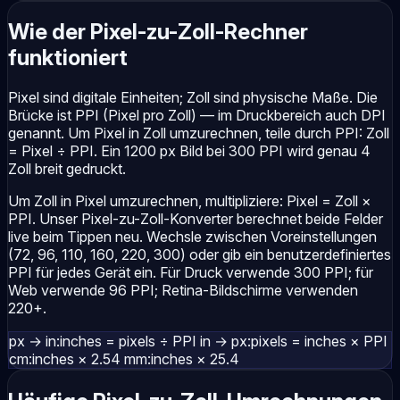
Wie der Pixel-zu-Zoll-Rechner
funktioniert
Pixel sind digitale Einheiten; Zoll sind physische Maße. Die
Brücke ist PPI (Pixel pro Zoll) — im Druckbereich auch DPI
genannt. Um Pixel in Zoll umzurechnen, teile durch PPI: Zoll
= Pixel ÷ PPI. Ein 1200 px Bild bei 300 PPI wird genau 4
Zoll breit gedruckt.
Um Zoll in Pixel umzurechnen, multipliziere: Pixel = Zoll ×
PPI. Unser Pixel-zu-Zoll-Konverter berechnet beide Felder
live beim Tippen neu. Wechsle zwischen Voreinstellungen
(72, 96, 110, 160, 220, 300) oder gib ein benutzerdefiniertes
PPI für jedes Gerät ein. Für Druck verwende 300 PPI; für
Web verwende 96 PPI; Retina-Bildschirme verwenden
220+.
px → in:
inches = pixels ÷ PPI
in → px:
pixels = inches × PPI
cm:
inches × 2.54
mm:
inches × 25.4