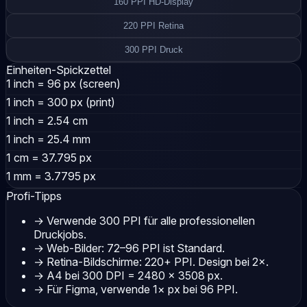
160 PPI
HD-Display
220 PPI
Retina
300 PPI
Druck
Einheiten-Spickzettel
1 inch
= 96 px (screen)
1 inch
= 300 px (print)
1 inch
= 2.54 cm
1 inch
= 25.4 mm
1 cm
= 37.795 px
1 mm
= 3.7795 px
Profi-Tipps
→
Verwende 300 PPI für alle professionellen
Druckjobs.
→
Web-Bilder: 72–96 PPI ist Standard.
→
Retina-Bildschirme: 220+ PPI. Design bei 2×.
→
A4 bei 300 DPI = 2480 × 3508 px.
→
Für Figma, verwende 1× px bei 96 PPI.