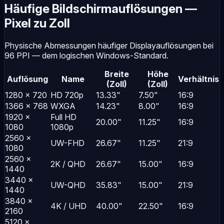
Häufige Bildschirmauflösungen —
Pixel zu Zoll
Physische Abmessungen häufiger Displayauflösungen bei
96 PPI — dem logischen Windows-Standard.
Breite
Höhe
Auflösung
Name
Verhältnis
(Zoll)
(Zoll)
1280 × 720
HD 720p
13.33"
7.50"
16:9
1366 × 768
WXGA
14.23"
8.00"
16:9
1920 ×
Full HD
20.00"
11.25"
16:9
1080
1080p
2560 ×
UW-FHD
26.67"
11.25"
21:9
1080
2560 ×
2K / QHD
26.67"
15.00"
16:9
1440
3440 ×
UW-QHD
35.83"
15.00"
21:9
1440
3840 ×
4K / UHD
40.00"
22.50"
16:9
2160
5120 ×