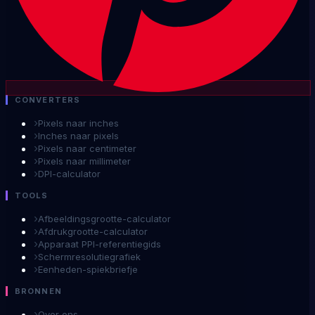
CONVERTERS
›
Pixels naar inches
›
Inches naar pixels
›
Pixels naar centimeter
›
Pixels naar millimeter
›
DPI-calculator
TOOLS
›
Afbeeldingsgrootte-calculator
›
Afdrukgrootte-calculator
›
Apparaat PPI-referentiegids
›
Schermresolutiegrafiek
›
Eenheden-spiekbriefje
BRONNEN
›
Over ons