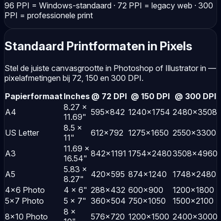
96 PPI = Windows-standaard · 72 PPI = legacy web · 300
PPI = professionele print
Standaard Printformaten in Pixels
Stel de juiste canvasgrootte in Photoshop of Illustrator in —
pixelafmetingen bij 72, 150 en 300 DPI.
Papierformaat
Inches
@ 72 DPI
@ 150 DPI
@ 300 DPI
8.27 ×
A4
595×842
1240×1754
2480×3508
11.69"
8.5 ×
US Letter
612×792
1275×1650
2550×3300
11"
11.69 ×
A3
842×1191
1754×2480
3508×4960
16.54"
5.83 ×
A5
420×595
874×1240
1748×2480
8.27"
4×6 Photo
4 × 6"
288×432
600×900
1200×1800
5×7 Photo
5 × 7"
360×504
750×1050
1500×2100
8 ×
8×10 Photo
576×720
1200×1500
2400×3000