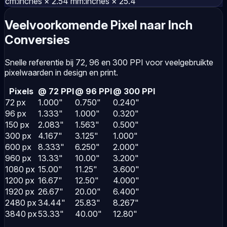
cm:
inches × 2.54
mm:
inches × 25.4
Veelvoorkomende Pixel naar Inch
Conversies
Snelle referentie bij 72, 96 en 300 PPI voor veelgebruikte
pixelwaarden in design en print.
Pixels
@ 72 PPI
@ 96 PPI
@ 300 PPI
72 px
1.000"
0.750"
0.240"
96 px
1.333"
1.000"
0.320"
150 px
2.083"
1.563"
0.500"
300 px
4.167"
3.125"
1.000"
600 px
8.333"
6.250"
2.000"
960 px
13.33"
10.00"
3.200"
1080 px
15.00"
11.25"
3.600"
1200 px
16.67"
12.50"
4.000"
1920 px
26.67"
20.00"
6.400"
2480 px
34.44"
25.83"
8.267"
3840 px
53.33"
40.00"
12.80"