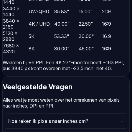
1440
3440 ×
UW-QHD
35.83"
15.00"
21:9
1440
3840 ×
4K / UHD
40.00"
22.50"
16:9
2160
5120 ×
5K
53.33"
30.00"
16:9
2880
7680 ×
8K
80.00"
45.00"
16:9
4320
Waarden bij 96 PPI. Een 4K 27"-monitor heeft ~163 PPI,
dus 3840 px komt overeen met ~23,5 inch, niet 40.
Veelgestelde Vragen
Alles wat je moet weten over het omrekenen van pixels
naar inches, DPI en PPI.
Hoe reken ik pixels naar inches om?