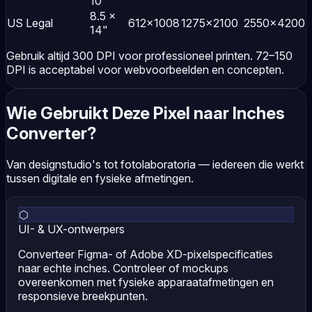
10"
8.5 ×
US Legal
612×1008
1275×2100
2550×4200
14"
Gebruik altijd 300 DPI voor professioneel printen. 72–150
DPI is acceptabel voor webvoorbeelden en concepten.
Wie Gebruikt Deze Pixel naar Inches
Converter?
Van designstudio's tot fotolaboratoria — iedereen die werkt
tussen digitale en fysieke afmetingen.
⬡
UI- & UX-ontwerpers
Converteer Figma- of Adobe XD-pixelspecificaties
naar echte inches. Controleer of mockups
overeenkomen met fysieke apparaatafmetingen en
responsieve breekpunten.