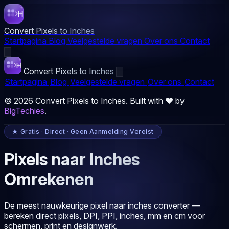
Convert Pixels to Inches
Startpagina
Blog
Veelgestelde vragen
Over ons
Contact
Convert Pixels to Inches
Startpagina
Blog
Veelgestelde vragen
Over ons
Contact
© 2026 Convert Pixels to Inches. Built with ❤️ by
BigTechies
.
★ Gratis · Direct · Geen Aanmelding Vereist
Pixels naar Inches
Omrekenen
De meest nauwkeurige pixel naar inches converter —
bereken direct pixels, DPI, PPI, inches, mm en cm voor
schermen, print en designwerk.