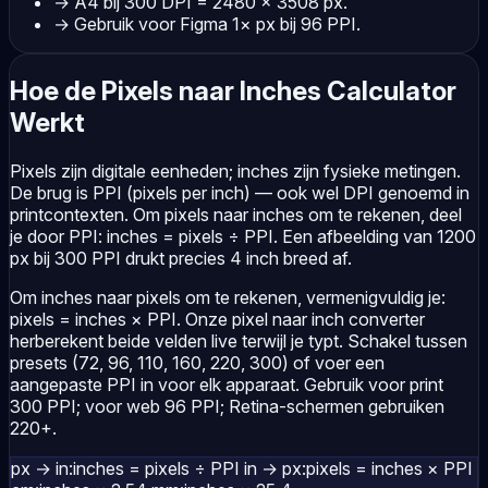
→
A4 bij 300 DPI = 2480 × 3508 px.
→
Gebruik voor Figma 1× px bij 96 PPI.
Hoe de Pixels naar Inches Calculator
Werkt
Pixels zijn digitale eenheden; inches zijn fysieke metingen.
De brug is PPI (pixels per inch) — ook wel DPI genoemd in
printcontexten. Om pixels naar inches om te rekenen, deel
je door PPI: inches = pixels ÷ PPI. Een afbeelding van 1200
px bij 300 PPI drukt precies 4 inch breed af.
Om inches naar pixels om te rekenen, vermenigvuldig je:
pixels = inches × PPI. Onze pixel naar inch converter
herberekent beide velden live terwijl je typt. Schakel tussen
presets (72, 96, 110, 160, 220, 300) of voer een
aangepaste PPI in voor elk apparaat. Gebruik voor print
300 PPI; voor web 96 PPI; Retina-schermen gebruiken
220+.
px → in:
inches = pixels ÷ PPI
in → px:
pixels = inches × PPI