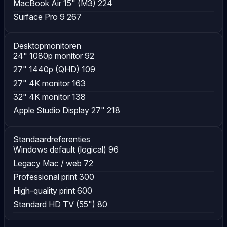
MacBook Air 15" (M3)
224
Surface Pro 9
267
Desktopmonitoren
24" 1080p monitor
92
27" 1440p (QHD)
109
27" 4K monitor
163
32" 4K monitor
138
Apple Studio Display 27"
218
Standaardreferenties
Windows default (logical)
96
Legacy Mac / web
72
Professional print
300
High-quality print
600
Standard HD TV (55")
80