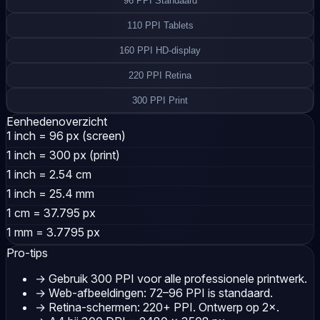
96 PPI
Standaard
110 PPI
Tablets
160 PPI
HD-display
220 PPI
Retina
300 PPI
Print
Eenhedenoverzicht
1 inch
= 96 px (screen)
1 inch
= 300 px (print)
1 inch
= 2.54 cm
1 inch
= 25.4 mm
1 cm
= 37.795 px
1 mm
= 3.7795 px
Pro-tips
→
Gebruik 300 PPI voor alle professionele printwerk.
→
Web-afbeeldingen: 72–96 PPI is standaard.
→
Retina-schermen: 220+ PPI. Ontwerp op 2×.