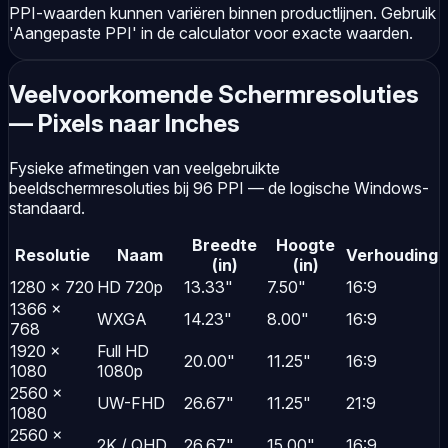
PPI-waarden kunnen variëren binnen productlijnen. Gebruik
'Aangepaste PPI' in de calculator voor exacte waarden.
Veelvoorkomende Schermresoluties
— Pixels naar Inches
Fysieke afmetingen van veelgebruikte
beeldschermresoluties bij 96 PPI — de logische Windows-
standaard.
Breedte
Hoogte
Resolutie
Naam
Verhouding
(in)
(in)
1280 × 720
HD 720p
13.33"
7.50"
16:9
1366 ×
WXGA
14.23"
8.00"
16:9
768
1920 ×
Full HD
20.00"
11.25"
16:9
1080
1080p
2560 ×
UW-FHD
26.67"
11.25"
21:9
1080
2560 ×
2K / QHD
26.67"
15.00"
16:9