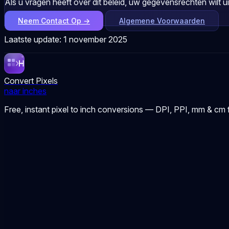
Als u vragen heeft over dit beleid, uw gegevensrechten wilt u
Neem Contact Op →
Algemene Voorwaarden
Laatste update: 1 november 2025
Convert Pixels
naar inches
Free, instant pixel to inch conversions — DPI, PPI, mm & cm f