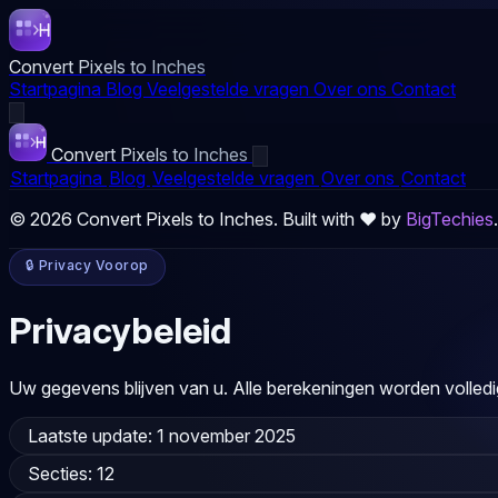
Convert Pixels to Inches
Startpagina
Blog
Veelgestelde vragen
Over ons
Contact
Convert Pixels to Inches
Startpagina
Blog
Veelgestelde vragen
Over ons
Contact
© 2026 Convert Pixels to Inches. Built with ❤️ by
BigTechies
.
🔒 Privacy Voorop
Privacybeleid
Uw gegevens blijven van u. Alle berekeningen worden volledig
Laatste update:
1 november 2025
Secties:
12