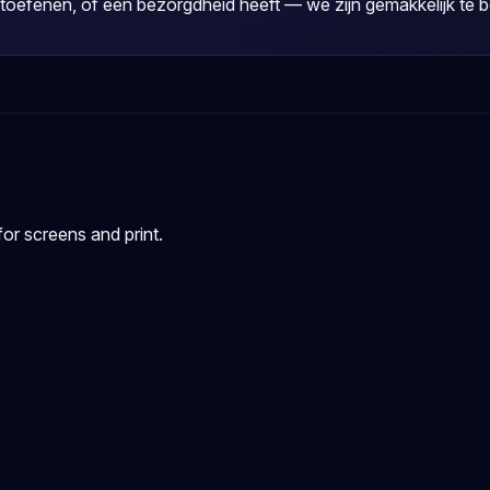
itoefenen, of een bezorgdheid heeft — we zijn gemakkelijk te b
or screens and print.