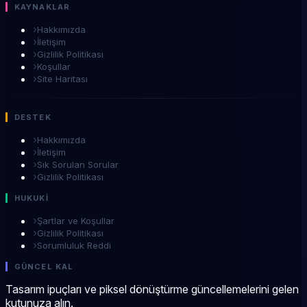
KAYNAKLAR
›
Hakkımızda
›
İletişim
›
Gizlilik Politikası
›
Koşullar
›
Site Haritası
DESTEK
›
Hakkımızda
›
İletişim
›
Sık Sorulan Sorular
›
Gizlilik Politikası
HUKUKİ
›
Şartlar ve Koşullar
›
Gizlilik Politikası
›
Sorumluluk Reddi
GÜNCEL KAL
Tasarım ipuçları ve piksel dönüştürme güncellemelerini gelen
kutunuza alın.