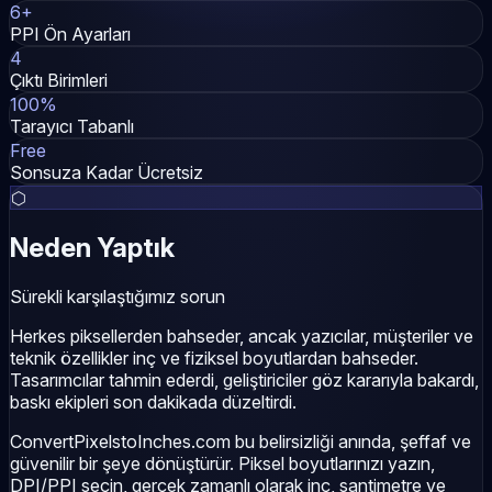
6+
PPI Ön Ayarları
4
Çıktı Birimleri
100%
Tarayıcı Tabanlı
Free
Sonsuza Kadar Ücretsiz
⬡
Neden Yaptık
Sürekli karşılaştığımız sorun
Herkes piksellerden bahseder, ancak yazıcılar, müşteriler ve
teknik özellikler inç ve fiziksel boyutlardan bahseder.
Tasarımcılar tahmin ederdi, geliştiriciler göz kararıyla bakardı,
baskı ekipleri son dakikada düzeltirdi.
ConvertPixelstoInches.com bu belirsizliği anında, şeffaf ve
güvenilir bir şeye dönüştürür. Piksel boyutlarınızı yazın,
DPI/PPI seçin, gerçek zamanlı olarak inç, santimetre ve