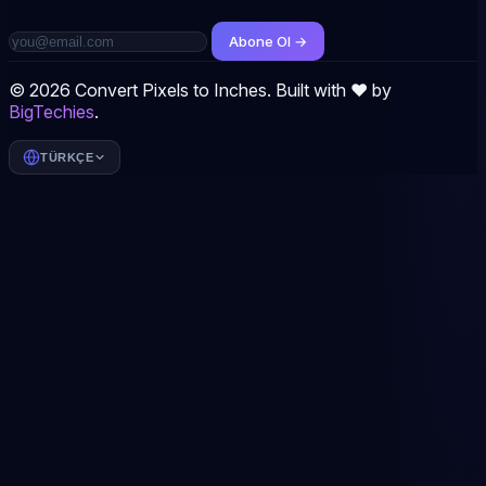
Abone Ol →
© 2026 Convert Pixels to Inches. Built with ❤️ by
BigTechies
.
TÜRKÇE