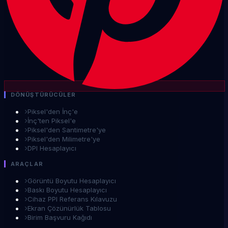
DÖNÜŞTÜRÜCÜLER
›
Piksel'den İnç'e
›
İnç'ten Piksel'e
›
Piksel'den Santimetre'ye
›
Piksel'den Milimetre'ye
›
DPI Hesaplayıcı
ARAÇLAR
›
Görüntü Boyutu Hesaplayıcı
›
Baskı Boyutu Hesaplayıcı
›
Cihaz PPI Referans Kılavuzu
›
Ekran Çözünürlük Tablosu
›
Birim Başvuru Kağıdı